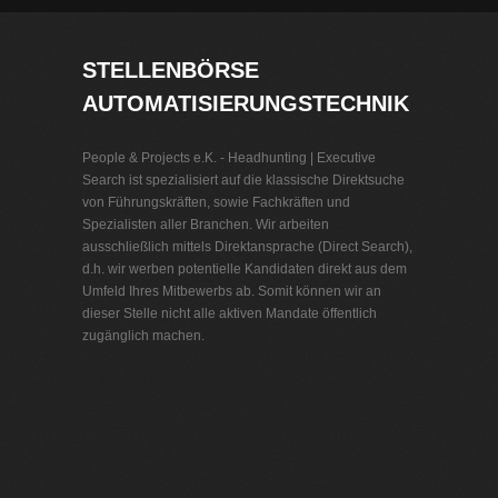
STELLENBÖRSE
AUTOMATISIERUNGSTECHNIK
People & Projects e.K. - Headhunting | Executive
Search ist spezialisiert auf die klassische Direktsuche
von Führungskräften, sowie Fachkräften und
Spezialisten aller Branchen. Wir arbeiten
ausschließlich mittels Direktansprache (Direct Search),
d.h. wir werben potentielle Kandidaten direkt aus dem
Umfeld Ihres Mitbewerbs ab. Somit können wir an
dieser Stelle nicht alle aktiven Mandate öffentlich
zugänglich machen.
Stellenbörse Automatisierungstechnik
Jobbörse
Jobs