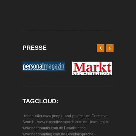
Jobs
PRESSE
TAGCLOUD:
Headhunter www.people-and-projects.de
Executive
Search - www.executive-search.com.de
Headhunter -
www.headhunter.com.de
Headhunting -
www.headhunting.com.de
Direktansprache -