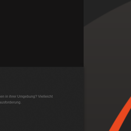
en in ihrer Umgebung? Vielleicht
rausforderung.