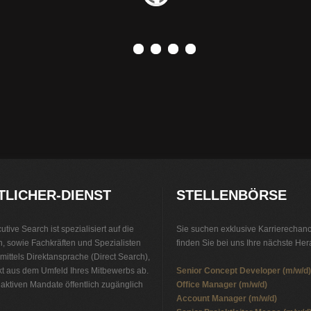
0
1
2
3
LICHER-DIENST
STELLENBÖRSE
tive Search ist spezialisiert auf die
Sie suchen exklusive Karrierechanc
n, sowie Fachkräften und Spezialisten
finden Sie bei uns Ihre nächste He
 mittels Direktansprache (Direct Search),
ekt aus dem Umfeld Ihres Mitbewerbs ab.
Senior Concept Developer (m/w/d)
e aktiven Mandate öffentlich zugänglich
Office Manager (m/w/d)
Account Manager (m/w/d)