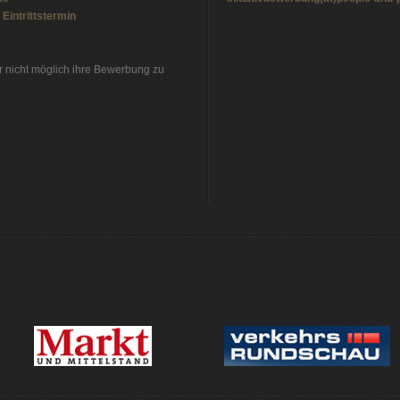
Eintrittstermin
Stellenbörse Öffentlicher-Dienst
r nicht möglich ihre Bewerbung zu
Jobbörse
Jobs