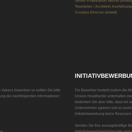
Senior Projektleiter Messe (m/w/d
Teamleiter / Architekt Ausführung
Creative Director (m/w/d)
Stellenbörse Öffentlicher-Dienst
Jobbörse
Jobs
INITIATIVBEWERB
 Vakanz bewerben so sollten Sie bitte
Für Bewerber besteht zudem die Mög
bung die nachfolgenden Informationen
Unsere Headhunter unterhalten zw
bedenken Sie aber bitte, dass wir a
Unternehmen agieren und es somit s
Initiativbewerbung keine Resonanz 
Senden Sie Ihre aussagekräftige B
ke
initiativbewerbung(at)people-and-