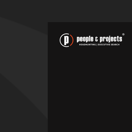
STELLENBÖRSE ÖFFENTLICHER-
DIENST