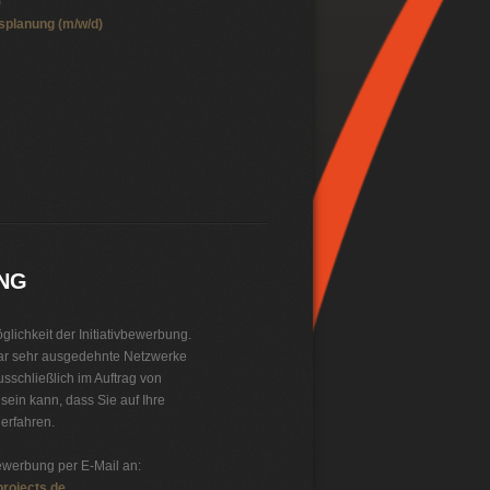
)
splanung (m/w/d)
UNG
lichkeit der Initiativbewerbung.
ar sehr ausgedehnte Netzwerke
usschließlich im Auftrag von
ein kann, dass Sie auf Ihre
erfahren.
ewerbung per E-Mail an:
projects.de